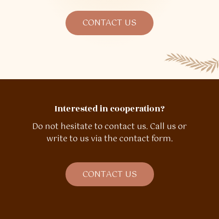
CONTACT US
Interested in cooperation?
Do not hesitate to contact us. Call us or
write to us via the contact form.
C
O
N
T
A
C
T
U
S