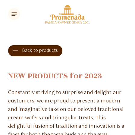
Skip
Menu
to
main
content
Back to products
NEW
PRODUCTS
for
2023
Constantly striving to surprise and delight our
customers, we are proud to present a modern
and imaginative take on our beloved traditional
cream wafers and triangular treats. This
delightful fusion of tradition and innovation is a
feast for both the taste buds and the eyes.