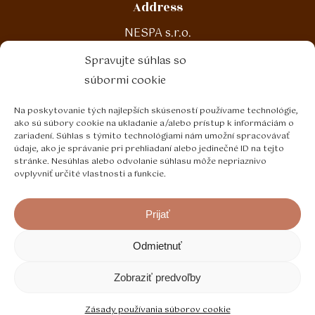
Address
NESPA s.r.o.
Malinová 188
Spravujte súhlas so
972 13 Nitrianske Pravno
súbormi cookie
Na poskytovanie tých najlepších skúseností používame technológie,
Contact
ako sú súbory cookie na ukladanie a/alebo prístup k informáciám o
zariadení. Súhlas s týmito technológiami nám umožní spracovávať
T: +421 46 5443 103
údaje, ako je správanie pri prehliadaní alebo jedinečné ID na tejto
E: nespa@nespa.sk
stránke. Nesúhlas alebo odvolanie súhlasu môže nepriaznivo
ovplyvniť určité vlastnosti a funkcie.
Prijať
Odmietnuť
©
2026
Nespa s.r.o.
Zobraziť predvoľby
GDPR
Cookie policy
Zásady používania súborov cookie