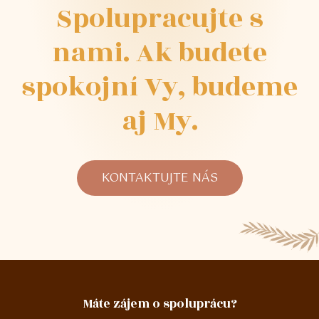
Spolupracujte
s
nami.
Ak
budete
spokojní
Vy,
budeme
aj
My.
KONTAKTUJTE NÁS
Máte zájem o spoluprácu?