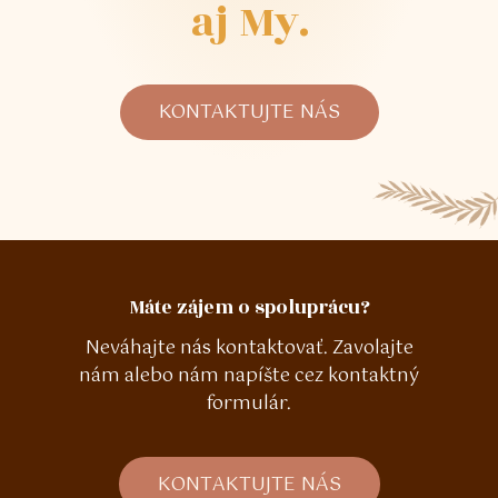
aj
My.
KONTAKTUJTE NÁS
Máte zájem o spoluprácu?
Neváhajte nás kontaktovať. Zavolajte
nám alebo nám napíšte cez kontaktný
formulár.
K
O
N
T
A
K
T
U
J
T
E
N
Á
S