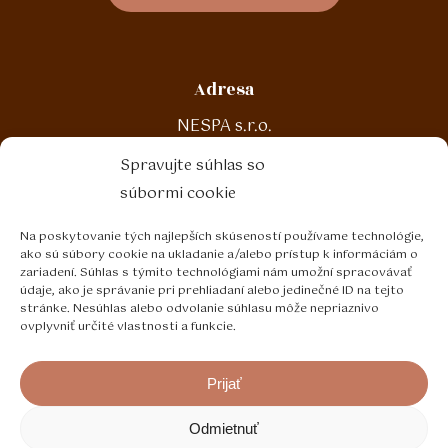
Adresa
NESPA s.r.o.
Malinová 188
Spravujte súhlas so
972 13 Nitrianske Pravno
súbormi cookie
Na poskytovanie tých najlepších skúseností používame technológie,
Kontakt
ako sú súbory cookie na ukladanie a/alebo prístup k informáciám o
zariadení. Súhlas s týmito technológiami nám umožní spracovávať
T: +421 46 5443 103
údaje, ako je správanie pri prehliadaní alebo jedinečné ID na tejto
E: nespa@nespa.sk
stránke. Nesúhlas alebo odvolanie súhlasu môže nepriaznivo
ovplyvniť určité vlastnosti a funkcie.
Prijať
Odmietnuť
©
2026
Nespa s.r.o.