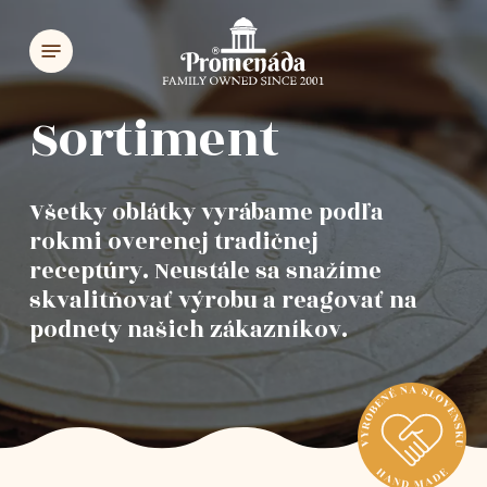
Skip
Menu
to
main
content
Sortiment
Všetky oblátky vyrábame podľa
rokmi overenej tradičnej
receptúry. Neustále sa snažíme
skvalitňovať výrobu a reagovať na
podnety našich zákazníkov.